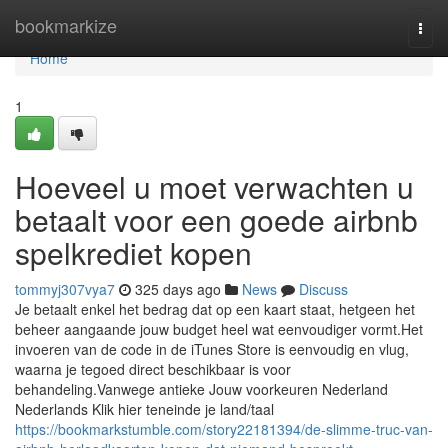
Home
bookmarkize
Togg
navi
Home
1
Hoeveel u moet verwachten u
betaalt voor een goede airbnb
spelkrediet kopen
tommyj307vya7
325 days ago
News
Discuss
Je betaalt enkel het bedrag dat op een kaart staat, hetgeen het
beheer aangaande jouw budget heel wat eenvoudiger vormt.Het
invoeren van de code in de iTunes Store is eenvoudig en vlug,
waarna je tegoed direct beschikbaar is voor
behandeling.Vanwege antieke Jouw voorkeuren Nederland
Nederlands Klik hier teneinde je land/taal
https://bookmarkstumble.com/story22181394/de-slimme-truc-van-