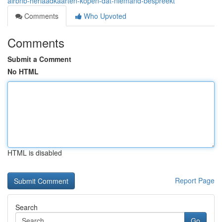
airbnb-herlaadkaarten-kopen-dat-niemand-bespreekt
Comments
Who Upvoted
Comments
Submit a Comment
No HTML
HTML is disabled
Report Page
Search
Go