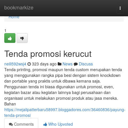
Home
bookmarkize
Togg
navi
Home
1
Tenda promosi kerucut
neili592wsj4
323 days ago
News
Discuss
Tenda printing, promosi maupun tenda custom merupakan tenda
yang menggunakan rangka pipa besi dengan sistem knockdown
dan portable yang praktis untuk dibawa kemana saja.
Penggunaan tenda ini biasa digunakan untuk promosi, even,
kegiatan bazar atau kegiatan lainnya bagi perusahaan dan
organisasi untuk melakukan promosi produk atau jasa mereka.
Bahan
https://mejalipatterbaru58997.bloggadores.com/36460836/payung-
tenda-promosi
Comments
Who Upvoted