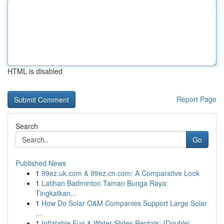
HTML is disabled
Report Page
Search
Go
Published News
1
99ez.uk.com & 99ez.cn.com: A Comparative Look
1
Latihan Badminton Taman Bunga Raya:
Tingkatkan...
1
How Do Solar O&M Companies Support Large Solar
...
1
Inflatable Fun & Water Slides Rentals: {Double|...