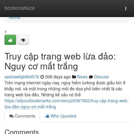
Home
bookmarkize
Togg
navi
Home
1
Truy cập trang web lừa đảo:
Nguy cơ mất trắng
sashawfqb964576
308 days ago
News
Discuss
Trên mạng internet ngày nay, nguy hiểm lurking được giấu kín ở
khắp nơi, và một trong những mối đe dọa phổ biến nhất là các
trang web lừa đảo. Những kẻ xấu có thể
https://allyourbookmarks.com/story20387902/truy-cập-trang-web-
lừa-đảo-nguy-cơ-mất-trắng
Comments
Who Upvoted
Comments