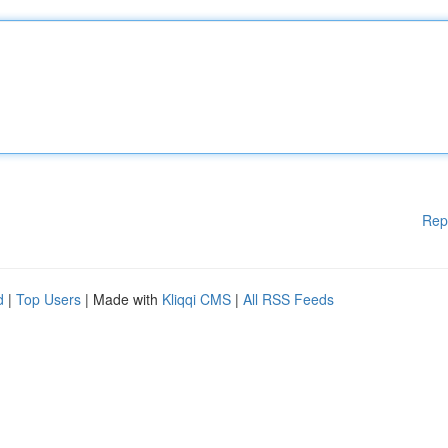
Rep
d
|
Top Users
| Made with
Kliqqi CMS
|
All RSS Feeds