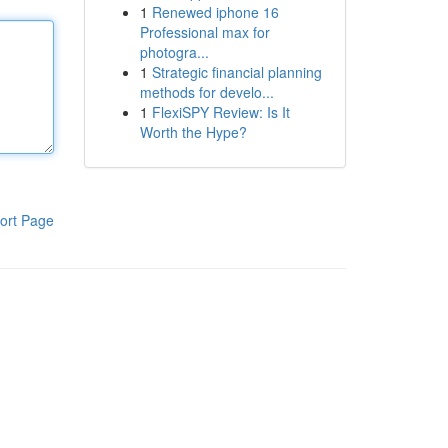
1
Renewed iphone 16
Professional max for
photogra...
1
Strategic financial planning
methods for develo...
1
FlexiSPY Review: Is It
Worth the Hype?
ort Page