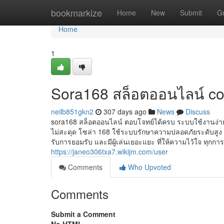
Home
bookmarkize
Home
New
Submit
G
Home
1
Sora168 สล็อตออนไลน์ cop
neilb851gkn2
307 days ago
News
Discuss
sora168 สล็อตออนไลน์ ตอบโจทย์ได้ครบ ระบบใช้งานง่าย เพี
ไม่สะดุด โซล่า 168 ใช้ระบบรักษาความปลอดภัยระดับสูง ข
รับการยอมรับ และมีผู้เล่นเยอะแยะ ที่ให้ความไว้ใจ ทุกการเดิม
https://janeo306txa7.wikijm.com/user
Comments
Who Upvoted
Comments
Submit a Comment