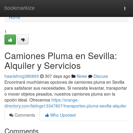
Home
bookmarkize
Togg
navi
Home
1
Camiones Pluma en Sevilla:
Alquiler y Servicios
haarishrog380893
307 days ago
News
Discuss
Encontrará muchísimas opciones de camiones pluma en Sevilla
para satisfacer sus necesidades. Si necesita levantar, transportar
o mover objetos pesados, nuestros camiones pluma son la
opción ideal. Ofrecemos
https://orange-
directory.com/listings13347807/transportes-pluma-sevilla-alquiler
Comments
Who Upvoted
Comments