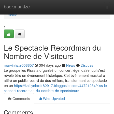
Home
bookmarkize
Togg
navi
Home
1
Le Spectacle Recordman du
Nombre de Visiteurs
marvinhzte008857
304 days ago
News
Discuss
Le groupe les Kisss a organisé un concert légendaire, qui s'est
révélé être un événement historique. Cet évènement musical a
attiré un public record de des milliers, transformant ce spectacle
en un
https://kaitlynloxt182917.bloggosite.com/44721234/kiss-le-
concert-recordman-du-nombre-de-spectateurs
Comments
Who Upvoted
Comments