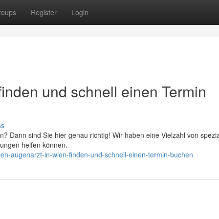
roups
Register
Login
finden und schnell einen Termin
ss
? Dann sind Sie hier genau richtig! Wir haben eine Vielzahl von spezia
kungen helfen können.
nen-augenarzt-in-wien-finden-und-schnell-einen-termin-buchen