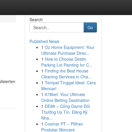
Search
Go
Published News
1
Oz Home Equipment: Your
Ultimate Purchase Direc...
1
How to Choose Destin
Parking Lot Painting for C...
1
Finding the Best House
Cleaning Services in Cha...
lisierten
1
Tempat Tinggal Ideal: Cara
Mencari
1
678bet: Your Ultimate
Online Betting Destination
1
DE88 – Cổng Game Đổi
Thưởng Uy Tín, Đăng Ký
Nha...
1
Cosmar PT – Pilihan
Produksi Skincare