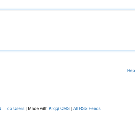
Rep
d
|
Top Users
| Made with
Kliqqi CMS
|
All RSS Feeds