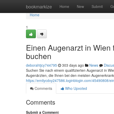
Home
bookmarkize
Home
New
Submit
G
Home
1
Einen Augenarzt in Wien 
buchen
deborahtjcy744795
303 days ago
News
Discu
Suchen Sie nach einem qualifizierten Augenarzt in Wien
Augenärzten, die Ihnen bei den meisten Augenerkran
https://emilycdxy247586.loginblogin.com/45490808/ei
Comments
Who Upvoted
Comments
Submit a Comment