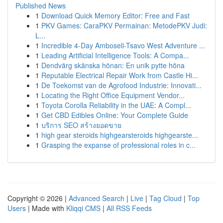
Published News
1
Download Quick Memory Editor: Free and Fast
1
PKV Games: CaraPKV Permainan: MetodePKV Judi:
L...
1
Incredible 4-Day Amboseli-Tsavo West Adventure ...
1
Leading Artificial Intelligence Tools: A Compa...
1
Dendvärg skånska hönan: En unik pytte höna
1
Reputable Electrical Repair Work from Castle Hi...
1
De Toekomst van de Agrofood Industrie: Innovati...
1
Locating the Right Office Equipment Vendor...
1
Toyota Corolla Reliability in the UAE: A Compl...
1
Get CBD Edibles Online: Your Complete Guide
1
บริการ SEO สร้างยอดขาย
1
high gear steroids highgearsteroids highgearste...
1
Grasping the expanse of professional roles in c...
Copyright © 2026 |
Advanced Search
|
Live
|
Tag Cloud
|
Top
Users
| Made with
Kliqqi CMS
|
All RSS Feeds