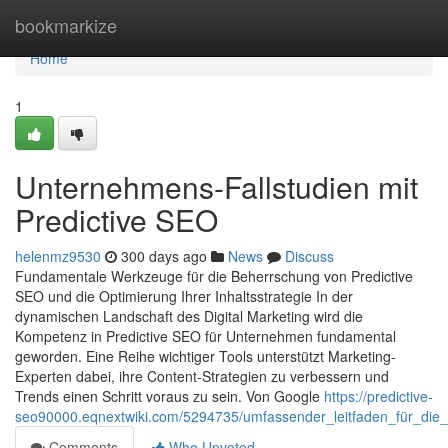
Home
bookmarkize
Home
1
Unternehmens-Fallstudien mit
Predictive SEO
helenmz9530
300 days ago
News
Discuss
Fundamentale Werkzeuge für die Beherrschung von Predictive
SEO und die Optimierung Ihrer Inhaltsstrategie In der
dynamischen Landschaft des Digital Marketing wird die
Kompetenz in Predictive SEO für Unternehmen fundamental
geworden. Eine Reihe wichtiger Tools unterstützt Marketing-
Experten dabei, ihre Content-Strategien zu verbessern und
Trends einen Schritt voraus zu sein. Von Google
https://predictive-
seo90000.eqnextwiki.com/5294735/umfassender_leitfaden_für_die
Comments
Who Upvoted