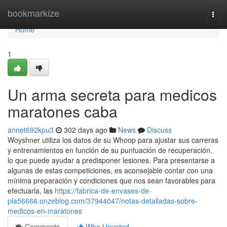
Home
bookmarkize
Togg
navi
Home
1
Un arma secreta para medicos
maratones caba
annet692kpu3
302 days ago
News
Discuss
Woyshner utiliza los datos de su Whoop para ajustar sus carreras
y entrenamientos en función de su puntuación de recuperación,
lo que puede ayudar a predisponer lesiones. Para presentarse a
algunas de estas competiciones, es aconsejable contar con una
mínima preparación y condiciones que nos sean favorables para
efectuarla, las
https://fabrica-de-envases-de-
pla56666.onzeblog.com/37944047/notas-detalladas-sobre-
medicos-en-maratones
Comments
Who Upvoted