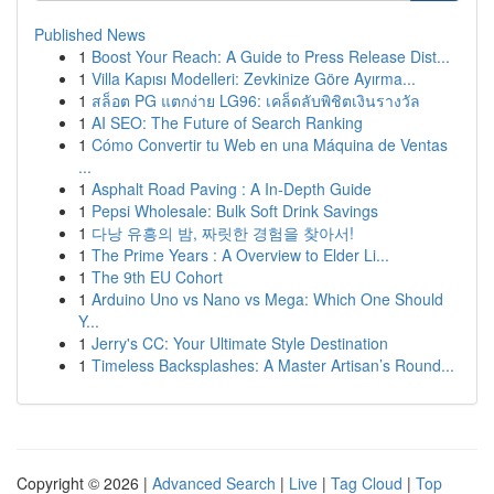
Published News
1
Boost Your Reach: A Guide to Press Release Dist...
1
Villa Kapısı Modelleri: Zevkinize Göre Ayırma...
1
สล็อต PG แตกง่าย LG96: เคล็ดลับพิชิตเงินรางวัล
1
AI SEO: The Future of Search Ranking
1
Cómo Convertir tu Web en una Máquina de Ventas
...
1
Asphalt Road Paving : A In-Depth Guide
1
Pepsi Wholesale: Bulk Soft Drink Savings
1
다낭 유흥의 밤, 짜릿한 경험을 찾아서!
1
The Prime Years : A Overview to Elder Li...
1
The 9th EU Cohort
1
Arduino Uno vs Nano vs Mega: Which One Should
Y...
1
Jerry's CC: Your Ultimate Style Destination
1
Timeless Backsplashes: A Master Artisan’s Round...
Copyright © 2026 |
Advanced Search
|
Live
|
Tag Cloud
|
Top