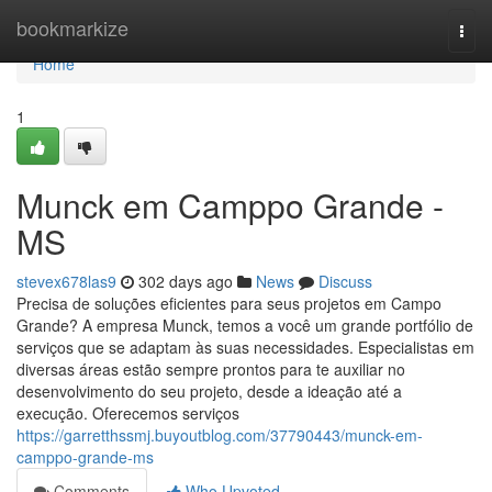
Home
bookmarkize
Togg
navi
Home
1
Munck em Camppo Grande -
MS
stevex678las9
302 days ago
News
Discuss
Precisa de soluções eficientes para seus projetos em Campo
Grande? A empresa Munck, temos a você um grande portfólio de
serviços que se adaptam às suas necessidades. Especialistas em
diversas áreas estão sempre prontos para te auxiliar no
desenvolvimento do seu projeto, desde a ideação até a
execução. Oferecemos serviços
https://garretthssmj.buyoutblog.com/37790443/munck-em-
camppo-grande-ms
Comments
Who Upvoted