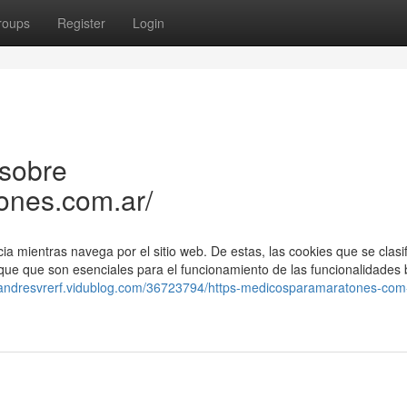
roups
Register
Login
 sobre
ones.com.ar/
cia mientras navega por el sitio web. De estas, las cookies que se clasi
e que son esenciales para el funcionamiento de las funcionalidades 
//andresvrerf.vidublog.com/36723794/https-medicosparamaratones-com