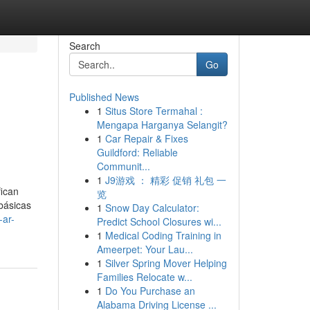
Search
Go
Published News
1
Situs Store Termahal :
Mengapa Harganya Selangit?
1
Car Repair & Fixes
Guildford: Reliable
Communit...
1
J9游戏 ： 精彩 促销 礼包 一
fican
览
básicas
1
Snow Day Calculator:
-ar-
Predict School Closures wi...
1
Medical Coding Training in
Ameerpet: Your Lau...
1
Silver Spring Mover Helping
Families Relocate w...
1
Do You Purchase an
Alabama Driving License ...