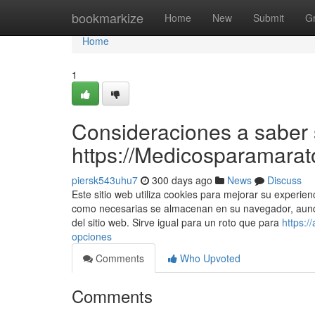
Home
bookmarkize
Home
New
Submit
G
Home
1
Consideraciones a saber
https://Medicosparamarat
piersk543uhu7
300 days ago
News
Discuss
Este sitio web utiliza cookies para mejorar su experien
como necesarias se almacenan en su navegador, aunqu
del sitio web. Sirve igual para un roto que para
https:
opciones
Comments
Who Upvoted
Comments