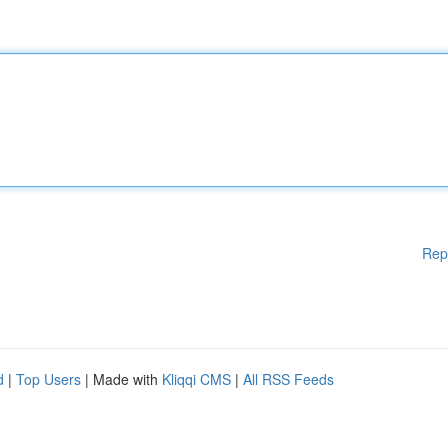
Rep
d
|
Top Users
| Made with
Kliqqi CMS
|
All RSS Feeds