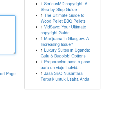
1
SeriousMD copyright: A
Step-by-Step Guide
1
The Ultimate Guide to
Wood Pellet BBQ Pellets
1
VidSave: Your Ultimate
copyright Guide
1
Marijuana in Glasgow: A
Increasing Issue?
1
Luxury Suites in Uganda:
Gulu & Bugolobi Options
1
Preparación paso a paso
para un viaje inolvid...
1
Jasa SEO Nusantara
ort Page
Terbaik untuk Usaha Anda