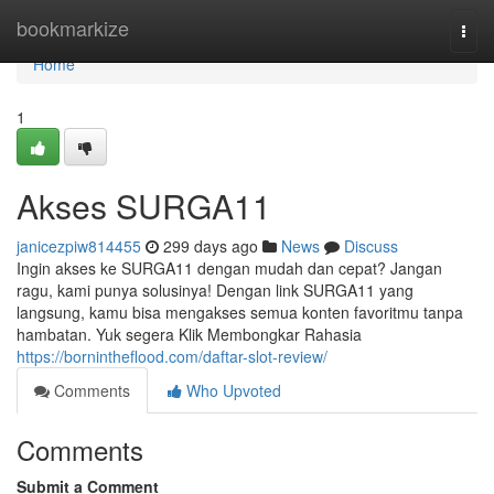
Home
bookmarkize
Togg
navi
Home
1
Akses SURGA11
janicezpiw814455
299 days ago
News
Discuss
Ingin akses ke SURGA11 dengan mudah dan cepat? Jangan
ragu, kami punya solusinya! Dengan link SURGA11 yang
langsung, kamu bisa mengakses semua konten favoritmu tanpa
hambatan. Yuk segera Klik Membongkar Rahasia
https://bornintheflood.com/daftar-slot-review/
Comments
Who Upvoted
Comments
Submit a Comment