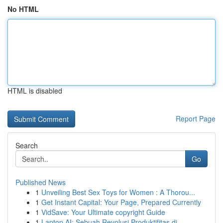
No HTML
HTML is disabled
Report Page
Search
Go
Published News
1
Unveiling Best Sex Toys for Women : A Thorou...
1
Get Instant Capital: Your Page, Prepared Currently
1
VidSave: Your Ultimate copyright Guide
1
Laptop AI: Sebuah Revolusi Produktifitas di ...