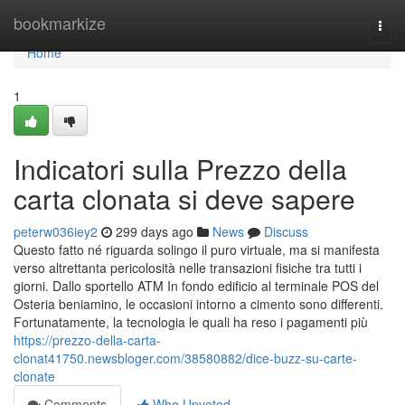
Home
bookmarkize
Togg
navi
Home
1
Indicatori sulla Prezzo della
carta clonata si deve sapere
peterw036iey2
299 days ago
News
Discuss
Questo fatto né riguarda solingo il puro virtuale, ma si manifesta
verso altrettanta pericolosità nelle transazioni fisiche tra tutti i
giorni. Dallo sportello ATM In fondo edificio al terminale POS del
Osteria beniamino, le occasioni intorno a cimento sono differenti.
Fortunatamente, la tecnologia le quali ha reso i pagamenti più
https://prezzo-della-carta-
clonat41750.newsbloger.com/38580882/dice-buzz-su-carte-
clonate
Comments
Who Upvoted