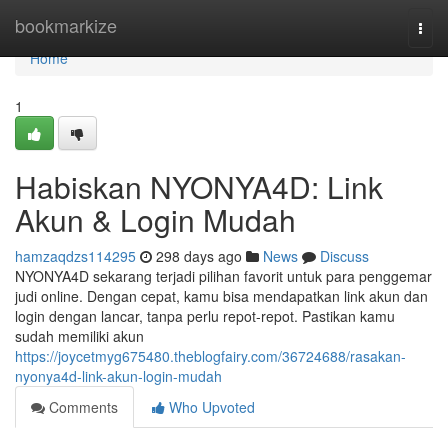
Home
bookmarkize
Togg
navi
Home
1
Habiskan NYONYA4D: Link
Akun & Login Mudah
hamzaqdzs114295
298 days ago
News
Discuss
NYONYA4D sekarang terjadi pilihan favorit untuk para penggemar
judi online. Dengan cepat, kamu bisa mendapatkan link akun dan
login dengan lancar, tanpa perlu repot-repot. Pastikan kamu
sudah memiliki akun
https://joycetmyg675480.theblogfairy.com/36724688/rasakan-
nyonya4d-link-akun-login-mudah
Comments
Who Upvoted