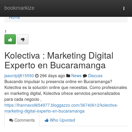
Home
bookmarkize
Togg
navi
Home
1
Kolectiva : Marketing Digital
Experto en Bucaramanga
jasontplj815550
296 days ago
News
Discuss
Buscando impulsar tu presencia online en Bucaramanga?
Kolectiva es la solución online que necesitas. Como profesionales
en marketing digital, Kolectiva ofrece servicios personalizados
para cada negocio ,
https://ihannavxii654977.bloggazzo.com/36740612/kolectiva-
marketing-digital-experto-en-bucaramanga
Comments
Who Upvoted