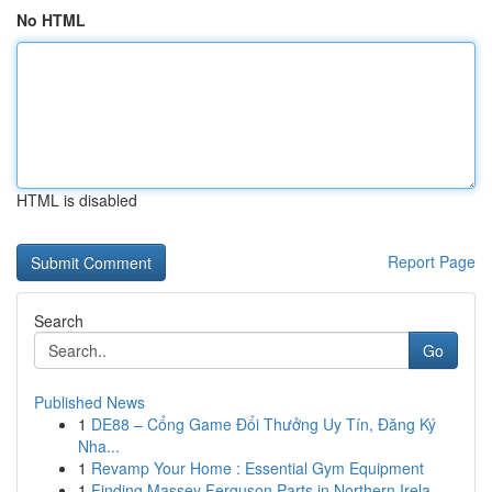
No HTML
HTML is disabled
Report Page
Search
Go
Published News
1
DE88 – Cổng Game Đổi Thưởng Uy Tín, Đăng Ký
Nha...
1
Revamp Your Home : Essential Gym Equipment
1
Finding Massey Ferguson Parts in Northern Irela...