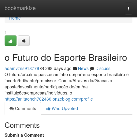
Home
bookmarkize
Togg
navi
Home
1
o Futuro do Esporte Brasileiro
adamvzns918779
298 days ago
News
Discuss
O futuro/próximo passo/caminho do/para/no esporte brasileiro é
incerto/brilhante/promissor. Com a/Através da/Graças à
aposta/investimento/participação de/em/na
instituições/empresas/indivíduos, o
https://anitaohch782460.onzeblog.com/profile
Comments
Who Upvoted
Comments
Submit a Comment