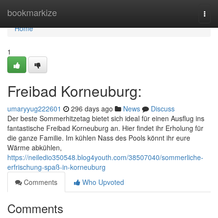
Home
bookmarkize
Togg
navi
Home
1
Freibad Korneuburg:
umaryyug222601
296 days ago
News
Discuss
Der beste Sommerhitzetag bietet sich ideal für einen Ausflug ins
fantastische Freibad Korneuburg an. Hier findet ihr Erholung für
die ganze Familie. Im kühlen Nass des Pools könnt ihr eure
Wärme abkühlen,
https://neiledio350548.blog4youth.com/38507040/sommerliche-
erfrischung-spaß-in-korneuburg
Comments
Who Upvoted
Comments