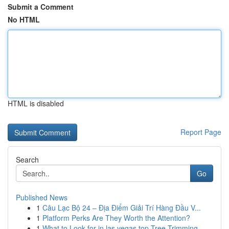
Submit a Comment
No HTML
HTML is disabled
Report Page
Search
Go
Published News
1
Câu Lạc Bộ 24 – Địa Điểm Giải Trí Hàng Đầu V...
1
Platform Perks Are They Worth the Attention?
1
What to Look for in las vegas top Tree Trimming...