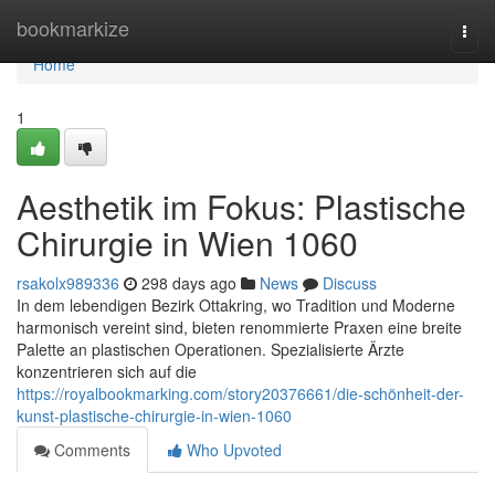
Home
bookmarkize
Togg
navi
Home
1
Aesthetik im Fokus: Plastische
Chirurgie in Wien 1060
rsakolx989336
298 days ago
News
Discuss
In dem lebendigen Bezirk Ottakring, wo Tradition und Moderne
harmonisch vereint sind, bieten renommierte Praxen eine breite
Palette an plastischen Operationen. Spezialisierte Ärzte
konzentrieren sich auf die
https://royalbookmarking.com/story20376661/die-schönheit-der-
kunst-plastische-chirurgie-in-wien-1060
Comments
Who Upvoted