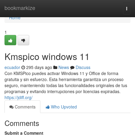
Home
bookmarkize
Togg
navi
Home
1
Kmspico windows 11
ecuador
295 days ago
News
Discuss
Con KMSPico puedes activar Windows 11 y Office de forma
gratuita y sin esfuerzo. Esta herramienta garantiza un proceso
seguro, manteniendo todas las funcionalidades originales de tus
programas y evitando interrupciones por licencias expiradas.
https://jdiff.org/
Comments
Who Upvoted
Comments
Submit a Comment