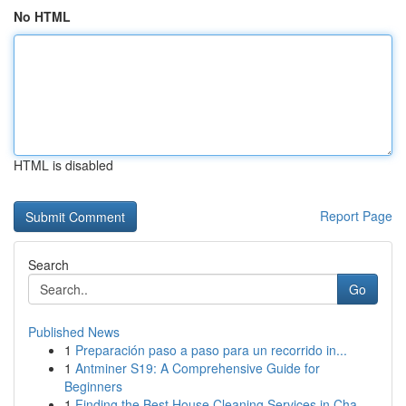
No HTML
HTML is disabled
Report Page
Search
Go
Published News
1
Preparación paso a paso para un recorrido in...
1
Antminer S19: A Comprehensive Guide for
Beginners
1
Finding the Best House Cleaning Services in Cha...