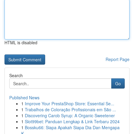
HTML is disabled
Report Page
Search
Go
Published News
1
Improve Your PrestaShop Store: Essential Se...
1
Trabalhos de Coloração Profissionais em São ...
1
Discovering Carob Syrup: A Organic Sweetener
1
Slot99bet: Panduan Lengkap & Link Terbaru 2024
1
Bossku66: Siapa Apakah Siapa Dia Dan Mengapa
K...