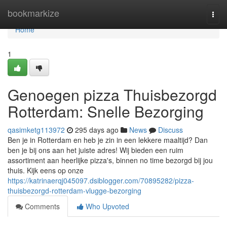
Home
bookmarkize
Togg
navi
Home
1
Genoegen pizza Thuisbezorgd
Rotterdam: Snelle Bezorging
qasimketg113972
295 days ago
News
Discuss
Ben je in Rotterdam en heb je zin in een lekkere maaltijd? Dan
ben je bij ons aan het juiste adres! Wij bieden een ruim
assortiment aan heerlijke pizza's, binnen no time bezorgd bij jou
thuis. Kijk eens op onze
https://katrinaerqj045097.dsiblogger.com/70895282/pizza-
thuisbezorgd-rotterdam-vlugge-bezorging
Comments
Who Upvoted