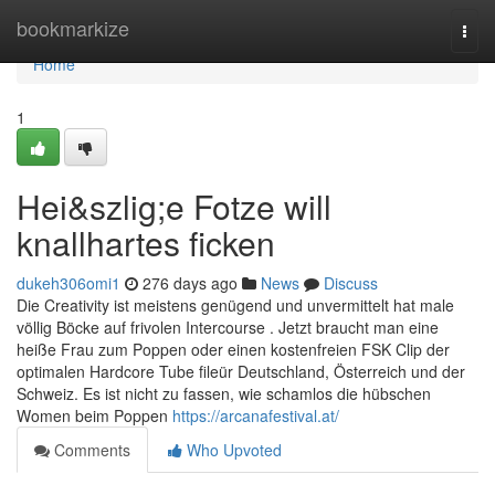
Home
bookmarkize
Togg
navi
Home
1
Hei&szlig;e Fotze will
knallhartes ficken
dukeh306omi1
276 days ago
News
Discuss
Die Creativity ist meistens genügend und unvermittelt hat male
völlig Böcke auf frivolen Intercourse . Jetzt braucht man eine
heiße Frau zum Poppen oder einen kostenfreien FSK Clip der
optimalen Hardcore Tube fileür Deutschland, Österreich und der
Schweiz. Es ist nicht zu fassen, wie schamlos die hübschen
Women beim Poppen
https://arcanafestival.at/
Comments
Who Upvoted