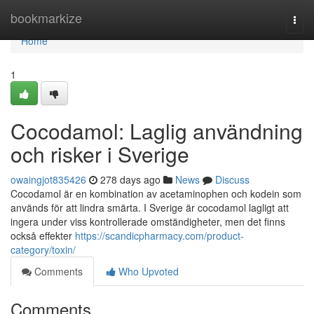
Home
bookmarkize
Togg
navi
Home
1
Cocodamol: Laglig användning
och risker i Sverige
owaingjot835426
278 days ago
News
Discuss
Cocodamol är en kombination av acetaminophen och kodein som
används för att lindra smärta. I Sverige är cocodamol lagligt att
ingera under viss kontrollerade omständigheter, men det finns
också effekter
https://scandicpharmacy.com/product-
category/toxin/
Comments
Who Upvoted
Comments