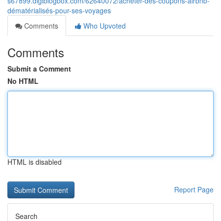
s67899.digiblogbox.com/62640072/acheter-des-coupons-airbnb-
dématérialisés-pour-ses-voyages
Comments
Who Upvoted
Comments
Submit a Comment
No HTML
HTML is disabled
Report Page
Search