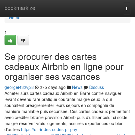
Home
bookmarkize
Togg
navi
Home
1
Se procurer des cartes
cadeaux Airbnb en ligne pour
organiser ses vacances
georgei432vjx8
275 days ago
News
Discuss
Acheter sûrs cartes cadeaux Airbnb en Barre contre naviguer
levant devenu rare pratique courante malgré ceux-là qui
souhaitent préagrémenter leurs séjours en compagnie de
manière maniable puis sécurisée. Ces cartes cadeaux permettent
avec créditer bizarre prévision Airbnb puis d’utiliser celui-ci solde
malgré réserver vrais logements, assurés expériences ou bien
d’autres
https://offrir-des-codes-pr-pay-