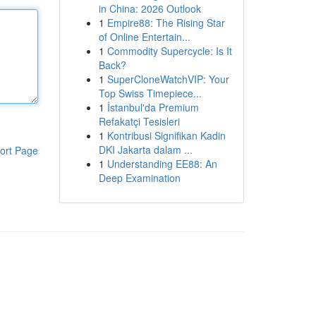
in China: 2026 Outlook
1
Empire88: The Rising Star
of Online Entertain...
1
Commodity Supercycle: Is It
Back?
1
SuperCloneWatchVIP: Your
Top Swiss Timepiece...
1
İstanbul'da Premium
Refakatçi Tesisleri
1
Kontribusi Signifikan Kadin
DKI Jakarta dalam ...
ort Page
1
Understanding EE88: An
Deep Examination