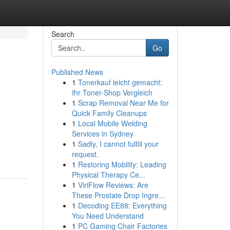
Search
Go
Published News
1
Tonerkauf leicht gemacht:
Ihr Toner-Shop Vergleich
1
Scrap Removal Near Me for
Quick Family Cleanups
1
Local Mobile Welding
Services in Sydney
1
Sadly, I cannot fulfill your
request.
1
Restoring Mobility: Leading
Physical Therapy Ce...
1
ViriFlow Reviews: Are
These Prostate Drop Ingre...
1
Decoding EE88: Everything
You Need Understand
1
PC Gaming Chair Factories