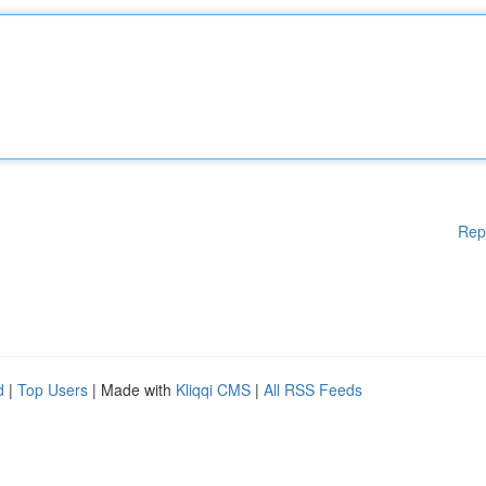
Rep
d
|
Top Users
| Made with
Kliqqi CMS
|
All RSS Feeds