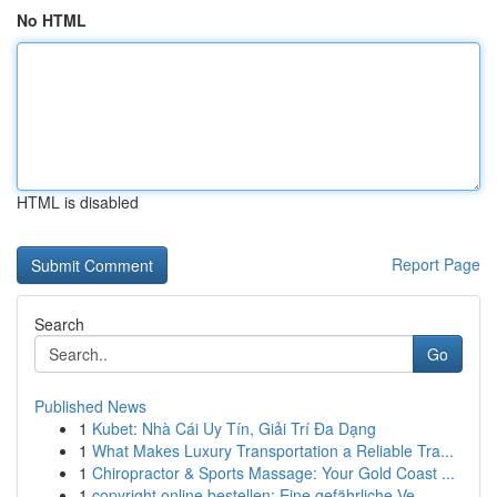
No HTML
HTML is disabled
Report Page
Search
Go
Published News
1
Kubet: Nhà Cái Uy Tín, Giải Trí Đa Dạng
1
What Makes Luxury Transportation a Reliable Tra...
1
Chiropractor & Sports Massage: Your Gold Coast ...
1
copyright online bestellen: Eine gefährliche Ve...