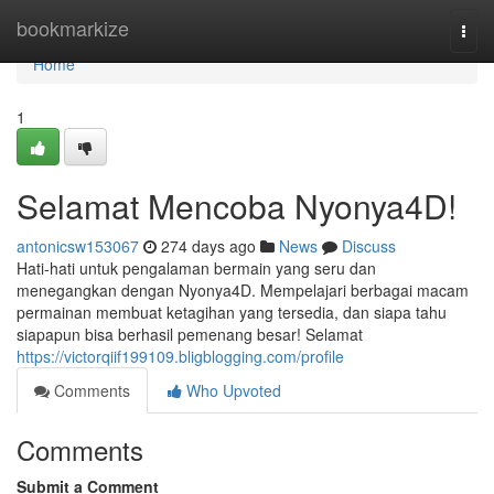
Home
bookmarkize
Togg
navi
Home
1
Selamat Mencoba Nyonya4D!
antonicsw153067
274 days ago
News
Discuss
Hati-hati untuk pengalaman bermain yang seru dan
menegangkan dengan Nyonya4D. Mempelajari berbagai macam
permainan membuat ketagihan yang tersedia, dan siapa tahu
siapapun bisa berhasil pemenang besar! Selamat
https://victorqiif199109.bligblogging.com/profile
Comments
Who Upvoted
Comments
Submit a Comment