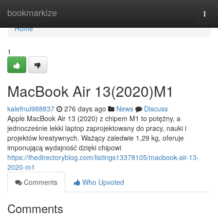
Home
bookmarkize
Togg
navi
Home
1
MacBook Air 13(2020)M1
kalefnui988837
276 days ago
News
Discuss
Apple MacBook Air 13 (2020) z chipem M1 to potężny, a
jednocześnie lekki laptop zaprojektowany do pracy, nauki i
projektów kreatywnych. Ważący zaledwie 1,29 kg, oferuje
imponującą wydajność dzięki chipowi
https://thedirectoryblog.com/listings13378105/macbook-air-13-
2020-m1
Comments
Who Upvoted
Comments