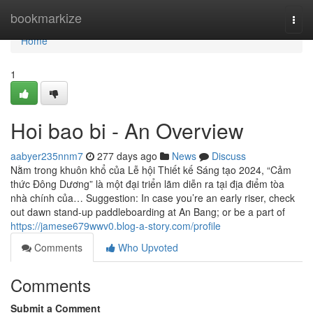
Home
bookmarkize
Togg
navi
Home
1
Hoi bao bi - An Overview
aabyer235nnm7
277 days ago
News
Discuss
Nằm trong khuôn khổ của Lễ hội Thiết kế Sáng tạo 2024, “Cảm
thức Đông Dương” là một đại triển lãm diễn ra tại địa điểm tòa
nhà chính của… Suggestion: In case you’re an early riser, check
out dawn stand-up paddleboarding at An Bang; or be a part of
https://jamese679wwv0.blog-a-story.com/profile
Comments
Who Upvoted
Comments
Submit a Comment