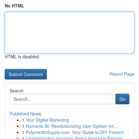
No HTML
HTML is disabled
Report Page
Search
Go
Published News
1
Your Digital Marketing
1
Humanio AI: Revolutionizing User-System Int...
1
Polymer80Supply.com: Your Guide to DIY Firearm ...
1
Understanding Valuation Agent Appraisal Reports