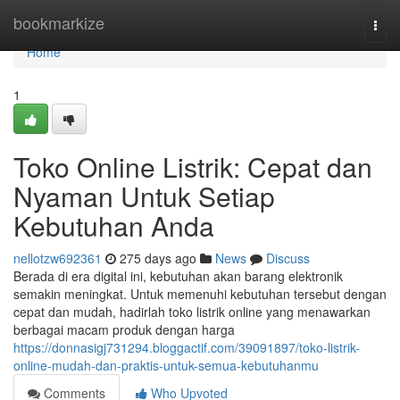
Home
bookmarkize
Togg
navi
Home
1
Toko Online Listrik: Cepat dan
Nyaman Untuk Setiap
Kebutuhan Anda
nellotzw692361
275 days ago
News
Discuss
Berada di era digital ini, kebutuhan akan barang elektronik
semakin meningkat. Untuk memenuhi kebutuhan tersebut dengan
cepat dan mudah, hadirlah toko listrik online yang menawarkan
berbagai macam produk dengan harga
https://donnasigj731294.bloggactif.com/39091897/toko-listrik-
online-mudah-dan-praktis-untuk-semua-kebutuhanmu
Comments
Who Upvoted