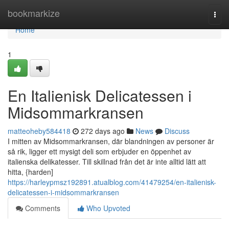
Home
bookmarkize
Togg
navi
Home
1
En Italienisk Delicatessen i
Midsommarkransen
matteoheby584418
272 days ago
News
Discuss
I mitten av Midsommarkransen, där blandningen av personer är
så rik, ligger ett mysigt deli som erbjuder en öppenhet av
italienska delikatesser. Till skillnad från det är inte alltid lätt att
hitta, {harden]
https://harleypmsz192891.atualblog.com/41479254/en-italienisk-
delicatessen-i-midsommarkransen
Comments
Who Upvoted