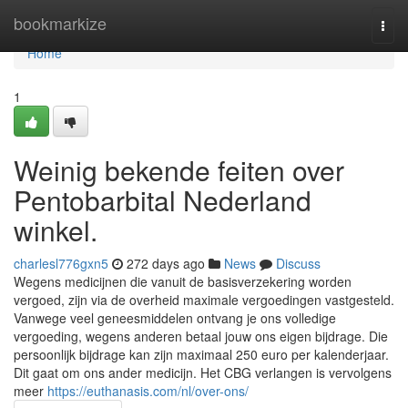
Home
bookmarkize
Togg
navi
Home
1
Weinig bekende feiten over
Pentobarbital Nederland
winkel.
charlesl776gxn5
272 days ago
News
Discuss
Wegens medicijnen die vanuit de basisverzekering worden
vergoed, zijn via de overheid maximale vergoedingen vastgesteld.
Vanwege veel geneesmiddelen ontvang je ons volledige
vergoeding, wegens anderen betaal jouw ons eigen bijdrage. Die
persoonlijk bijdrage kan zijn maximaal 250 euro per kalenderjaar.
Dit gaat om ons ander medicijn. Het CBG verlangen is vervolgens
meer
https://euthanasis.com/nl/over-ons/