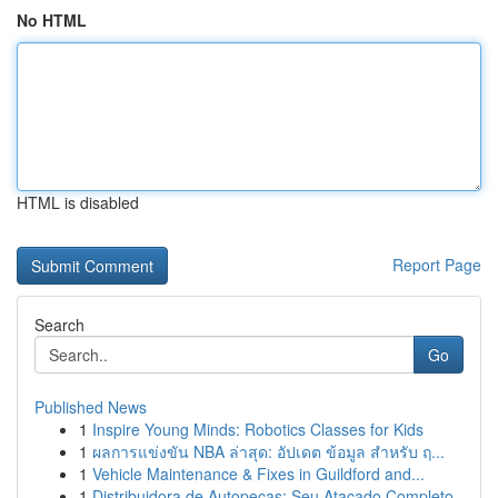
No HTML
HTML is disabled
Report Page
Search
Go
Published News
1
Inspire Young Minds: Robotics Classes for Kids
1
ผลการแข่งขัน NBA ล่าสุด: อัปเดต ข้อมูล สำหรับ ฤ...
1
Vehicle Maintenance & Fixes in Guildford and...
1
Distribuidora de Autopeças: Seu Atacado Completo