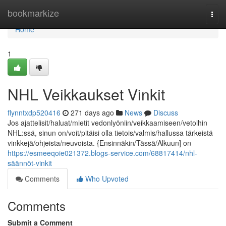
Home
bookmarkize
Togg
navi
Home
1
NHL Veikkaukset Vinkit
flynntxdp520416
271 days ago
News
Discuss
Jos ajattelisit/haluat/mietit vedonlyöniin/veikkaamiseen/vetoihin
NHL:ssä, sinun on/voit/pitäisi olla tietois/valmis/hallussa tärkeistä
vinkkejä/ohjeista/neuvoista. {Ensinnäkin/Tässä/Alkuun] on
https://esmeeqoie021372.blogs-service.com/68817414/nhl-
säännöt-vinkit
Comments
Who Upvoted
Comments
Submit a Comment