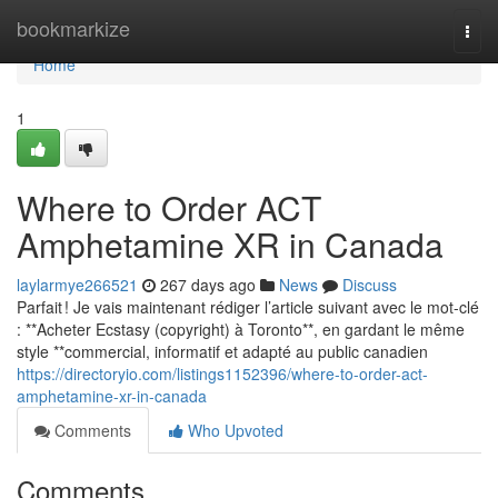
Home
bookmarkize
Togg
navi
Home
1
Where to Order ACT
Amphetamine XR in Canada
laylarmye266521
267 days ago
News
Discuss
Parfait ! Je vais maintenant rédiger l’article suivant avec le mot-clé
: **Acheter Ecstasy (copyright) à Toronto**, en gardant le même
style **commercial, informatif et adapté au public canadien
https://directoryio.com/listings1152396/where-to-order-act-
amphetamine-xr-in-canada
Comments
Who Upvoted
Comments