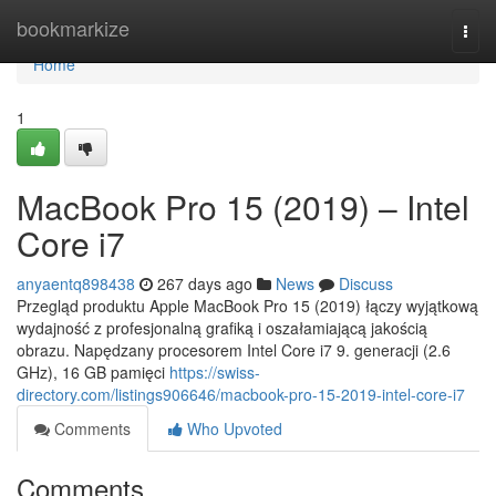
Home
bookmarkize
Togg
navi
Home
1
MacBook Pro 15 (2019) – Intel
Core i7
anyaentq898438
267 days ago
News
Discuss
Przegląd produktu Apple MacBook Pro 15 (2019) łączy wyjątkową
wydajność z profesjonalną grafiką i oszałamiającą jakością
obrazu. Napędzany procesorem Intel Core i7 9. generacji (2.6
GHz), 16 GB pamięci
https://swiss-
directory.com/listings906646/macbook-pro-15-2019-intel-core-i7
Comments
Who Upvoted
Comments