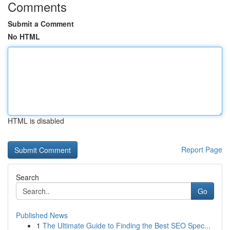
Comments
Submit a Comment
No HTML
HTML is disabled
Report Page
Search
Go
Published News
1
The Ultimate Guide to Finding the Best SEO Spec...