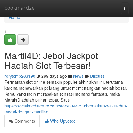
Home
bookmarkize
Togg
navi
Home
1
Martil4D: Jebol Jackpot
Hadiah Slot Terbesar!
rorytcmb263190
269 days ago
News
Discuss
Permainan slot online semakin populer akhir-akhir ini, terutama
karena menawarkan peluang untuk memenangkan hadiah besar.
Kamu yang ingin merasakan sensasi menang fantastis, maka
Martil4D adalah pilihan tepat. Situs
https://socialmediaentry.com/story6044799/hematkan-waktu-dan-
modal-dengan-martil4d
Comments
Who Upvoted