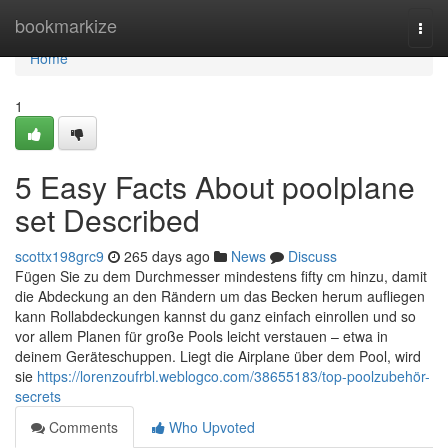
Home
bookmarkize
Togg
navi
Home
1
5 Easy Facts About poolplane
set Described
scottx198grc9
265 days ago
News
Discuss
Fügen Sie zu dem Durchmesser mindestens fifty cm hinzu, damit
die Abdeckung an den Rändern um das Becken herum aufliegen
kann Rollabdeckungen kannst du ganz einfach einrollen und so
vor allem Planen für große Pools leicht verstauen – etwa in
deinem Geräteschuppen. Liegt die Airplane über dem Pool, wird
sie
https://lorenzoufrbl.weblogco.com/38655183/top-poolzubehör-
secrets
Comments
Who Upvoted