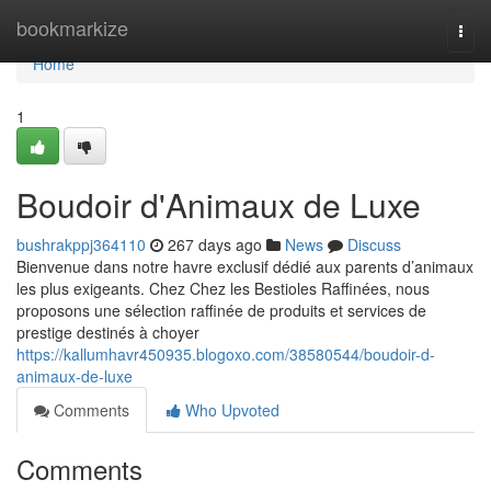
Home
bookmarkize
Togg
navi
Home
1
Boudoir d'Animaux de Luxe
bushrakppj364110
267 days ago
News
Discuss
Bienvenue dans notre havre exclusif dédié aux parents d’animaux
les plus exigeants. Chez Chez les Bestioles Raffinées, nous
proposons une sélection raffinée de produits et services de
prestige destinés à choyer
https://kallumhavr450935.blogoxo.com/38580544/boudoir-d-
animaux-de-luxe
Comments
Who Upvoted
Comments