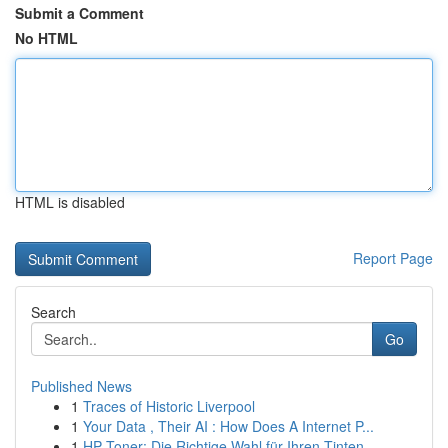
Submit a Comment
No HTML
HTML is disabled
Report Page
Search
Go
Published News
1
Traces of Historic Liverpool
1
Your Data , Their AI : How Does A Internet P...
1
HP Toner: Die Richtige Wahl für Ihren Tinten...