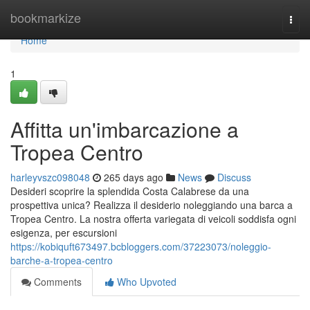
Home
bookmarkize
Togg
navi
Home
1
Affitta un'imbarcazione a
Tropea Centro
harleyvszc098048
265 days ago
News
Discuss
Desideri scoprire la splendida Costa Calabrese da una
prospettiva unica? Realizza il desiderio noleggiando una barca a
Tropea Centro. La nostra offerta variegata di veicoli soddisfa ogni
esigenza, per escursioni
https://kobiquft673497.bcbloggers.com/37223073/noleggio-
barche-a-tropea-centro
Comments
Who Upvoted