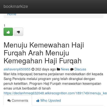
Home
bookmarkize
Home
1
Menuju Kemewahan Haji
Furqah Arah Menuju
Kemegahan Haji Furqah
aishavenp650955
262 days ago
News
Discuss
Mari kita intipcapai| bersama perjalanan mendekatkan diri kepada
Sang Pencipta melalui program yang telah dirangkai dengan
penuh ketelitian. Program Haji Furqah menawarkan kesempatan
emas untuk beribadah di tanah
https://declanhmeq632048.wikirecognition.com/1891749/menuju_
Comments
Who Upvoted