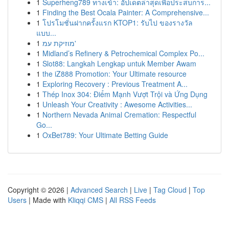
1
Superheng789 ทางเข้า: อัปเดตล่าสุดเพื่อประสบการ...
1
Finding the Best Ocala Painter: A Comprehensive...
1
โปรโมชั่นฝากครั้งแรก KTOP1: รับไป ของรางวัล
แบบ...
1
מוזיקת עמ'
1
Midland’s Refinery & Petrochemical Complex Po...
1
Slot88: Langkah Lengkap untuk Member Awam
1
the iZ888 Promotion: Your Ultimate resource
1
Exploring Recovery : Previous Treatment A...
1
Thép Inox 304: Điểm Mạnh Vượt Trội và Ứng Dụng
1
Unleash Your Creativity : Awesome Activities...
1
Northern Nevada Animal Cremation: Respectful
Go...
1
OxBet789: Your Ultimate Betting Guide
Copyright © 2026 |
Advanced Search
|
Live
|
Tag Cloud
|
Top
Users
| Made with
Kliqqi CMS
|
All RSS Feeds