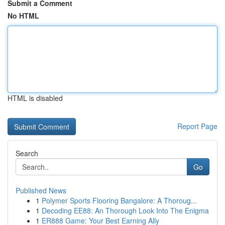
Submit a Comment
No HTML
HTML is disabled
Report Page
Search
Go
Published News
1
Polymer Sports Flooring Bangalore: A Thoroug...
1
Decoding EE88: An Thorough Look Into The Enigma
1
ER888 Game: Your Best Earning Ally