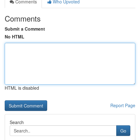
Comments
Who Upvoted
Comments
Submit a Comment
No HTML
HTML is disabled
Report Page
Search
Go