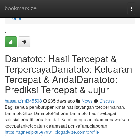
Home
bookmarkize
Togg
navi
Home
1
Danatoto: Hasil Tercepat &
TerpercayaDanatoto: Keluaran
Tercepat & AndalDanatoto:
Prediksi Tercepat & Jujur
hassanzjmj345508
235 days ago
News
Discuss
Bagi semua pemburupenikmat hasiltayangan totopermainan,
DanatotoSitus DanatotoPlatform Danatoto hadir sebagai
solusialternatif terbaikandal. Kami mengutamakanmenawarkan
kecepatanketepatan dalamsaat penyajianpelaporan
https://agneslpxu567931.blogadvize.com/profile