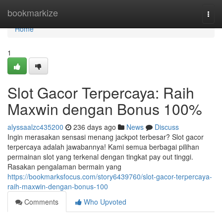
Home
bookmarkize
Togg
navi
Home
1
Slot Gacor Terpercaya: Raih
Maxwin dengan Bonus 100%
alyssaalzc435200
236 days ago
News
Discuss
Ingin merasakan sensasi menang jackpot terbesar? Slot gacor
terpercaya adalah jawabannya! Kami semua berbagai pilihan
permainan slot yang terkenal dengan tingkat pay out tinggi.
Rasakan pengalaman bermain yang
https://bookmarksfocus.com/story6439760/slot-gacor-terpercaya-
raih-maxwin-dengan-bonus-100
Comments
Who Upvoted