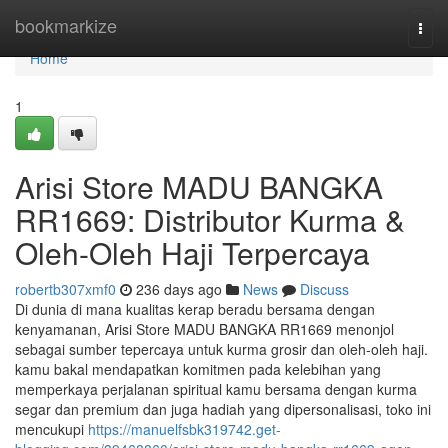
Home
bookmarkize
Togg
navi
Home
1
Arisi Store MADU BANGKA
RR1669: Distributor Kurma &
Oleh-Oleh Haji Terpercaya
robertb307xmf0
236 days ago
News
Discuss
Di dunia di mana kualitas kerap beradu bersama dengan
kenyamanan, Arisi Store MADU BANGKA RR1669 menonjol
sebagai sumber tepercaya untuk kurma grosir dan oleh-oleh haji.
kamu bakal mendapatkan komitmen pada kelebihan yang
memperkaya perjalanan spiritual kamu bersama dengan kurma
segar dan premium dan juga hadiah yang dipersonalisasi, toko ini
mencukupi
https://manuelfsbk319742.get-