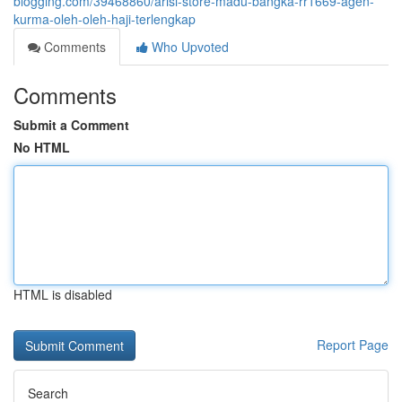
blogging.com/39468860/arisi-store-madu-bangka-rr1669-agen-
kurma-oleh-oleh-haji-terlengkap
Comments
Who Upvoted
Comments
Submit a Comment
No HTML
HTML is disabled
Report Page
Search