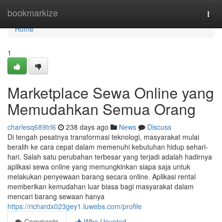
Home
bookmarkize
Togg
navi
Home
1
Marketplace Sewa Online yang
Memudahkan Semua Orang
charlesq689trl6
238 days ago
News
Discuss
Di tengah pesatnya transformasi teknologi, masyarakat mulai
beralih ke cara cepat dalam memenuhi kebutuhan hidup sehari-
hari. Salah satu perubahan terbesar yang terjadi adalah hadirnya
aplikasi sewa online yang memungkinkan siapa saja untuk
melakukan penyewaan barang secara online. Aplikasi rental
memberikan kemudahan luar biasa bagi masyarakat dalam
mencari barang sewaan hanya
https://richardx023gey1.luwebs.com/profile
Comments
Who Upvoted