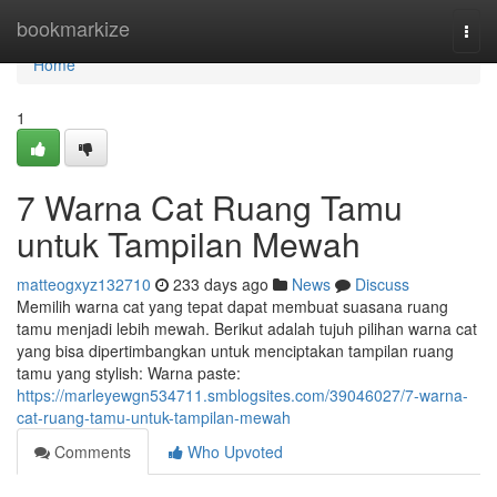
Home
bookmarkize
Togg
navi
Home
1
7 Warna Cat Ruang Tamu
untuk Tampilan Mewah
matteogxyz132710
233 days ago
News
Discuss
Memilih warna cat yang tepat dapat membuat suasana ruang
tamu menjadi lebih mewah. Berikut adalah tujuh pilihan warna cat
yang bisa dipertimbangkan untuk menciptakan tampilan ruang
tamu yang stylish: Warna paste:
https://marleyewgn534711.smblogsites.com/39046027/7-warna-
cat-ruang-tamu-untuk-tampilan-mewah
Comments
Who Upvoted