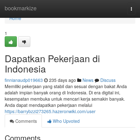
Home
bookmarkize
Togg
navi
Home
1
Dapatkan Pekerjaan di
Indonesia
finnianaudp019663
235 days ago
News
Discuss
Memiliki pekerjaan yang stabil dan sesuai dengan bakat Anda
adalah impian banyak orang di Indonesia. Di era digital ini,
kesempatan membuka untuk mencari kerja semakin banyak.
Anda dapat mendapatkan pekerjaan melalui
https://barrybzzi273265.hazeronwiki.com/user
Comments
Who Upvoted
Comments