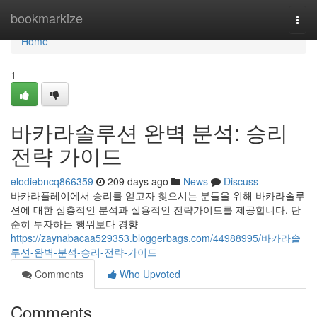
Home
bookmarkize
Togg
navi
Home
1
바카라솔루션 완벽 분석: 승리
전략 가이드
elodiebncq866359
209 days ago
News
Discuss
바카라플레이에서 승리를 얻고자 찾으시는 분들을 위해 바카라솔루
션에 대한 심층적인 분석과 실용적인 전략가이드를 제공합니다. 단
순히 투자하는 행위보다 경향
https://zaynabacaa529353.bloggerbags.com/44988995/바카라솔
루션-완벽-분석-승리-전략-가이드
Comments
Who Upvoted
Comments