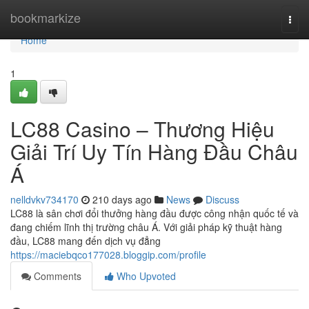
Home
bookmarkize
Togg
navi
Home
1
LC88 Casino – Thương Hiệu
Giải Trí Uy Tín Hàng Đầu Châu
Á
nelldvkv734170
210 days ago
News
Discuss
LC88 là sân chơi đổi thưởng hàng đầu được công nhận quốc tế và
đang chiếm lĩnh thị trường châu Á. Với giải pháp kỹ thuật hàng
đầu, LC88 mang đến dịch vụ đẳng
https://maciebqco177028.bloggip.com/profile
Comments
Who Upvoted